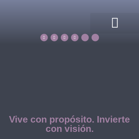
ACERCA DE MI
COMPASS ROSE
PROPERTIES BY TATIANA
Vive con propósito. Invierte
con visión.